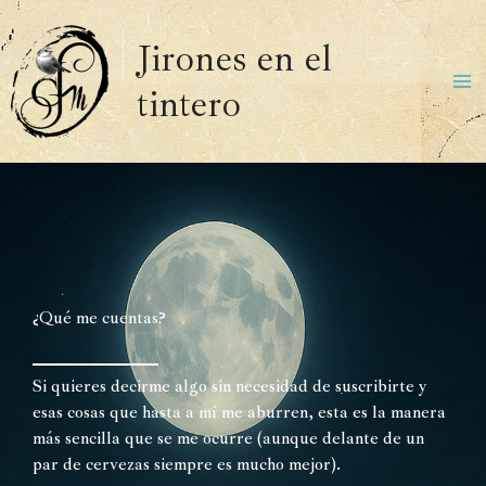
Ir
al
Jirones en el
contenido
tintero
Ma
Me
¿Qué me cuentas?
Si quieres decirme algo sin necesidad de suscribirte y
esas cosas que hasta a mí me aburren, esta es la manera
más sencilla que se me ocurre (aunque delante de un
par de cervezas siempre es mucho mejor).