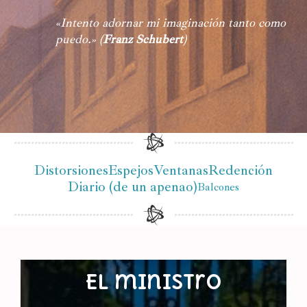
«
Intento adornar mi imaginación tanto como
puedo.»
(
Franz Schubert
)
Distorsiones
Espejos
Ventanas
Redención
Diario (de un apenao)
Balcones
El ministro