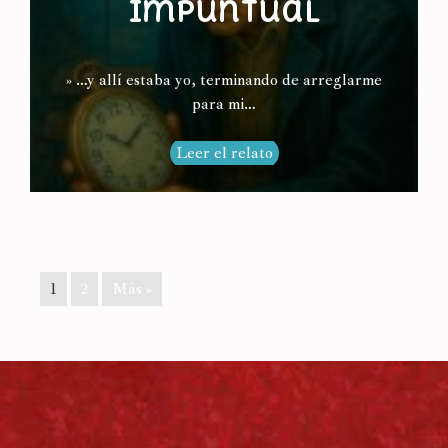
Impuntual
» …y allí estaba yo, terminando de arreglarme
para mi…
Leer el relato
1
2
Más »