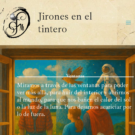
Ir
al
Jirones en el
contenido
tintero
Ma
Me
Ventanas
Miramos a través de las ventanas para poder
ver más allá, para huir del interior y abrirnos
al mundo, para que nos bañen el calor del sol
o la luz de la luna. Para dejarnos acariciar por
lo de fuera.