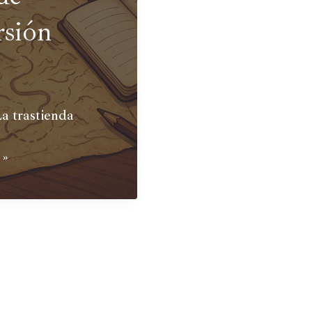
rsión
a trastienda
 »