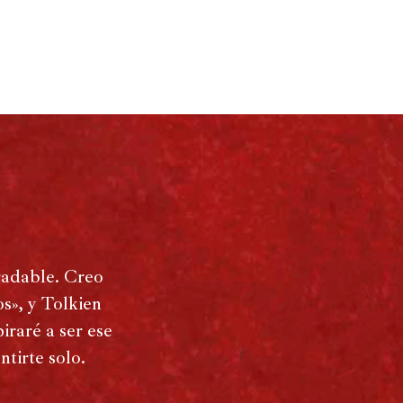
radable. Creo
s», y Tolkien
iraré a ser ese
tirte solo.