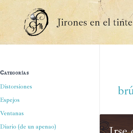
Ir
al
Jirones en el tint
contenido
Categorías
Distorsiones
brú
Espejos
Ventanas
Diario (de un apenao)
Irse 