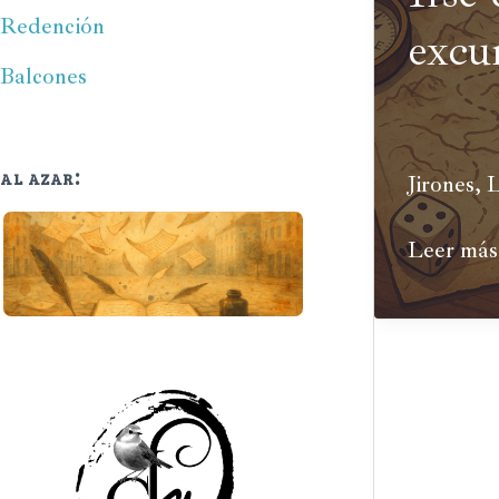
Redención
excu
Balcones
al azar:
Jirones
,
L
Irse
Leer más
de
excursión