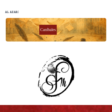
al azar:
Caníbales