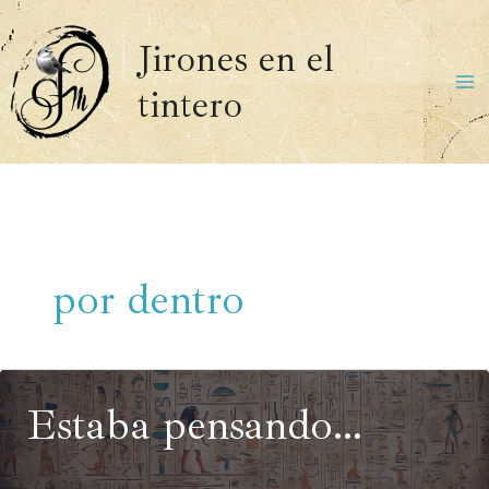
Ir
al
Jirones en el
contenido
tintero
Ma
Me
por dentro
Estaba pensando…