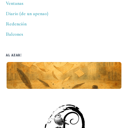
Ventanas
Diario (de un apenao)
Redención
Balcones
al azar:
El niño que le tenía miedo a las sombr...