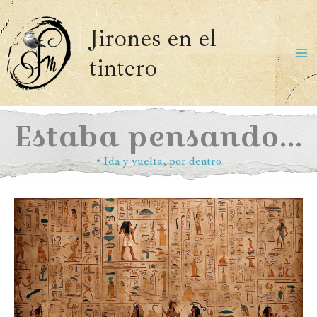
Ir
al
Jirones en el
contenido
tintero
Ma
Me
Estaba pensando…
•
Ida y vuelta
,
por dentro