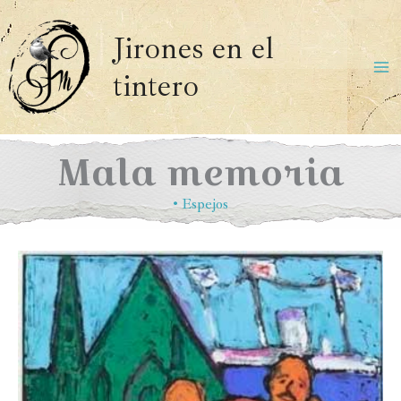
Ir
al
Jirones en el
contenido
tintero
Ma
Me
Mala memoria
•
Espejos