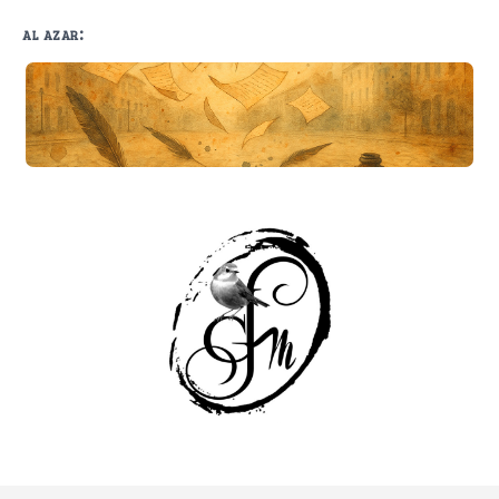
al azar:
¿Metamorfosis?