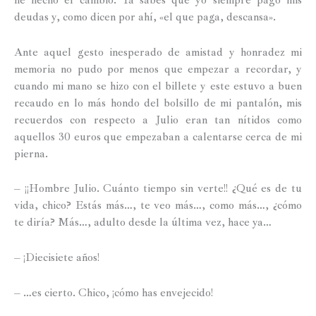
he hecho el cambio. Ya sabes que yo siempre pago mis
deudas y, como dicen por ahí, «el que paga, descansa».
Ante aquel gesto inesperado de amistad y honradez mi
memoria no pudo por menos que empezar a recordar, y
cuando mi mano se hizo con el billete y este estuvo a buen
recaudo en lo más hondo del bolsillo de mi pantalón, mis
recuerdos con respecto a Julio eran tan nítidos como
aquellos 30 euros que empezaban a calentarse cerca de mi
pierna.
– ¡¡Hombre Julio. Cuánto tiempo sin verte!! ¿Qué es de tu
vida, chico? Estás más…, te veo más…, como más…, ¿cómo
te diría? Más…, adulto desde la última vez, hace ya…
– ¡Diecisiete años!
– …es cierto. Chico, ¡cómo has envejecido!