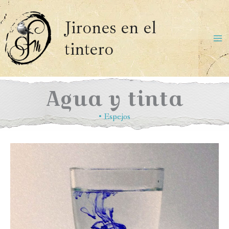
Ir
al
Jirones en el
contenido
tintero
Ma
Me
Agua y tinta
•
Espejos