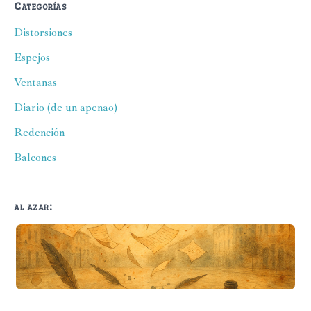
Categorías
Distorsiones
Espejos
Ventanas
Diario (de un apenao)
Redención
Balcones
al azar:
La pelusa