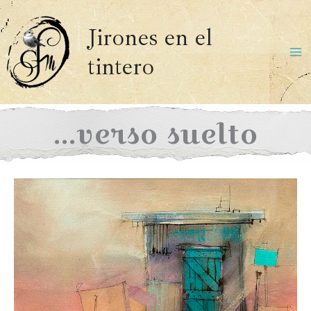
Ir
al
Jirones en el
contenido
tintero
Ma
Me
…verso suelto