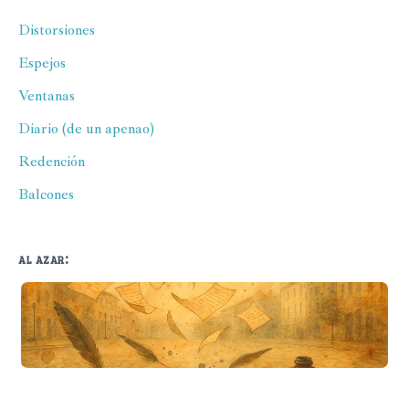
Distorsiones
Espejos
Ventanas
Diario (de un apenao)
Redención
Balcones
al azar:
La pelusa