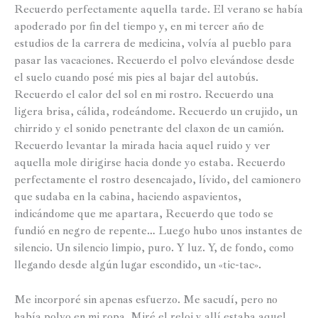
Recuerdo perfectamente aquella tarde. El verano se había
apoderado por fin del tiempo y, en mi tercer año de
estudios de la carrera de medicina, volvía al pueblo para
pasar las vacaciones. Recuerdo el polvo elevándose desde
el suelo cuando posé mis pies al bajar del autobús.
Recuerdo el calor del sol en mi rostro. Recuerdo una
ligera brisa, cálida, rodeándome. Recuerdo un crujido, un
chirrido y el sonido penetrante del claxon de un camión.
Recuerdo levantar la mirada hacia aquel ruido y ver
aquella mole dirigirse hacia donde yo estaba. Recuerdo
perfectamente el rostro desencajado, lívido, del camionero
que sudaba en la cabina, haciendo aspavientos,
indicándome que me apartara, Recuerdo que todo se
fundió en negro de repente… Luego hubo unos instantes de
silencio. Un silencio limpio, puro. Y luz. Y, de fondo, como
llegando desde algún lugar escondido, un «tic-tac».
Me incorporé sin apenas esfuerzo. Me sacudí, pero no
había polvo en mi ropa. Miré el reloj y allí estaba aquel