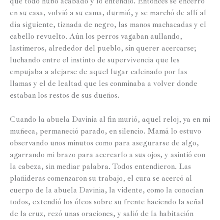
que todo hubo acabado y lo entendió. Entonces se encerró
en su casa, volvió a su cama, durmió, y se marchó de allí al
día siguiente, tiznada de negro, las manos machacadas y el
cabello revuelto. Aún los perros vagaban aullando,
lastimeros, alrededor del pueblo, sin querer acercarse;
luchando entre el instinto de supervivencia que les
empujaba a alejarse de aquel lugar calcinado por las
llamas y el de lealtad que les conminaba a volver donde
estaban los restos de sus dueños.
Cuando la abuela Davinia al fin murió, aquel reloj, ya en mi
muñeca, permaneció parado, en silencio. Mamá lo estuvo
observando unos minutos como para asegurarse de algo,
agarrando mi brazo para acercarlo a sus ojos, y asintió con
la cabeza, sin mediar palabra. Todos entendieron. Las
plañideras comenzaron su trabajo, el cura se acercó al
cuerpo de la abuela Davinia, la vidente, como la conocían
todos, extendió los óleos sobre su frente haciendo la señal
de la cruz, rezó unas oraciones, y salió de la habitación