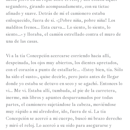
segundero, girando acompasadamente, con su tictac
afinado y suave. Detrás de mí el camionero estaba
enloquecido, fuera de sí. «¡¡Pobre niña, pobre niña!! Los
malditos frenos… Esta curva… Lo siento, lo siento, lo
siento…» y lloraba, el camión estrellado contra el muro de
una de las casas.
Vi a la tía Concepción acercarse corriendo hacia allí,
despeinada, los ojos muy abiertos, los dientes apretados,
con el corazón a punto de estallarle… «Estoy bien, tía. Sólo
ha sido el susto», quise decirle, pero justo antes de llegar
donde yo estaba se detuvo en seco y se agachó. Entonces lo
vi… Me vi. Estaba allí, tumbada, al pie de la carretera,
inerme, mis libros y apuntes desparramados por todas
partes, el camionero sujetándose la cabeza, moviéndose
muy rápido a mi alrededor, ido, fuera de sí. La tía
Concepción se acercó a mi cuerpo, buscó mi brazo derecho
y miró el reloj. Lo acercó a su oído para asegurarse y