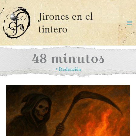
Ir
al
Jirones en el
contenido
tintero
Ma
Me
48 minutos
•
Redención