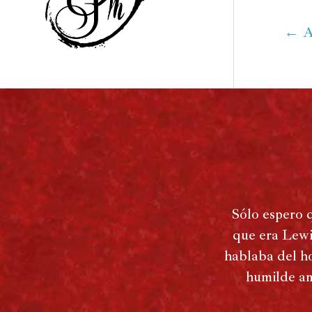
Agustín
←
A
Sólo espero 
que era Lewi
hablaba del ho
humilde an