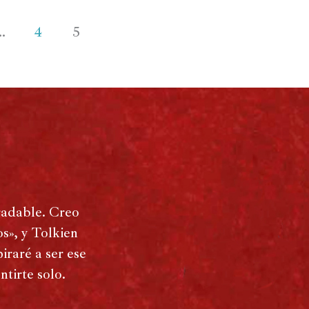
…
4
5
radable. Creo
s», y Tolkien
iraré a ser ese
tirte solo.