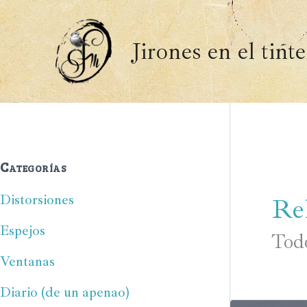
Ir
al
Jirones en el tint
contenido
Categorías
Distorsiones
Re
Espejos
Todo
Ventanas
Diario (de un apenao)