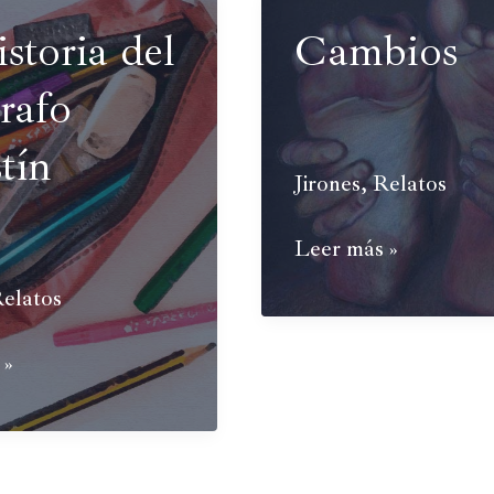
storia del
Cambios
rafo
tín
Jirones
,
Relatos
Cambios
Leer más »
elatos
 »