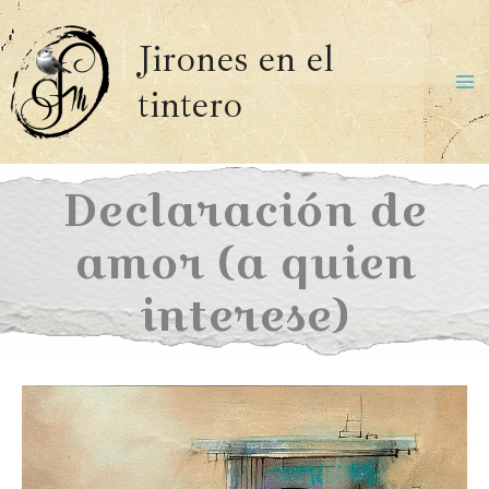
Ir
al
Jirones en el
contenido
tintero
Ma
Me
Declaración de
amor (a quien
interese)