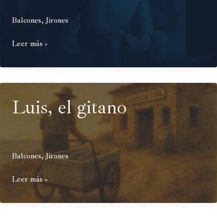
Balcones
,
Jirones
Telamón
Leer más »
Luis, el gitano
Balcones
,
Jirones
Luis,
Leer más »
el
gitano