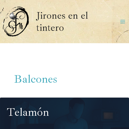
Ir
al
Jirones en el
contenido
tintero
Ma
Me
Balcones
Telamón