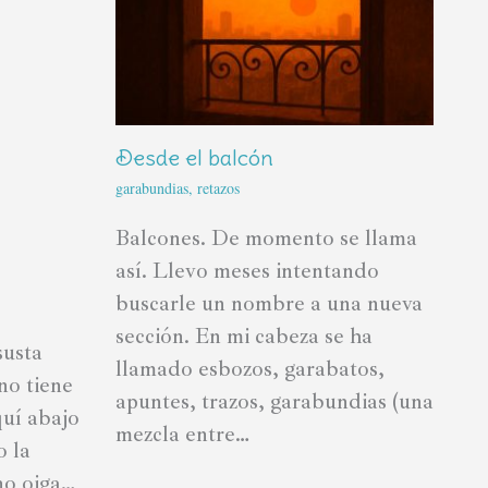
Desde el balcón
garabundias
,
retazos
Balcones. De momento se llama
así. Llevo meses intentando
buscarle un nombre a una nueva
sección. En mi cabeza se ha
susta
llamado esbozos, garabatos,
no tiene
apuntes, trazos, garabundias (una
uí abajo
mezcla entre…
o la
no oiga…