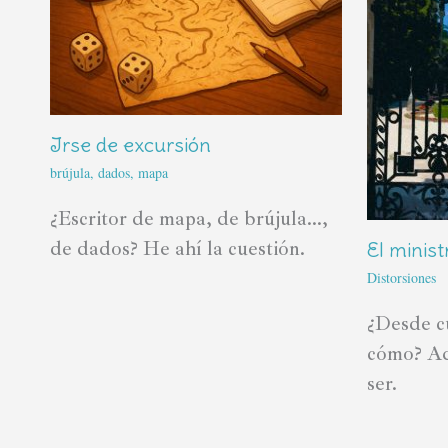
Irse de excursión
brújula
,
dados
,
mapa
¿Escritor de mapa, de brújula...,
de dados? He ahí la cuestión.
El minist
Distorsiones
¿Desde c
cómo? Aq
ser.