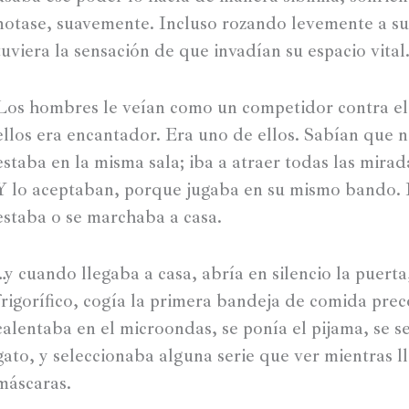
notase, suavemente. Incluso rozando levemente a su i
tuviera la sensación de que invadían su espacio vita
Los hombres le veían como un competidor contra e
ellos era encantador. Era uno de ellos. Sabían que 
estaba en la misma sala; iba a atraer todas las mirad
Y lo aceptaban, porque jugaba en su mismo bando. 
estaba o se marchaba a casa.
…y cuando llegaba a casa, abría en silencio la puerta
frigorífico, cogía la primera bandeja de comida prec
calentaba en el microondas, se ponía el pijama, se se
gato, y seleccionaba alguna serie que ver mientras ll
máscaras.