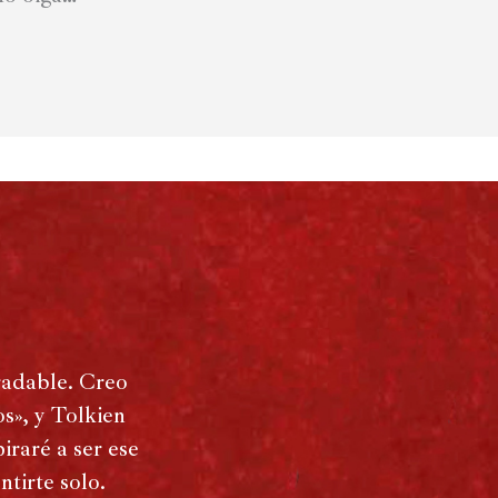
radable. Creo
s», y Tolkien
iraré a ser ese
tirte solo.