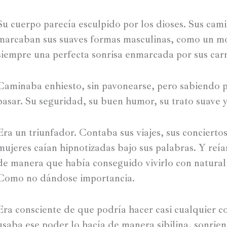
Su cuerpo parecía esculpido por los dioses. Sus cami
marcaban sus suaves formas masculinas, como un mo
siempre una perfecta sonrisa enmarcada por sus carn
Caminaba enhiesto, sin pavonearse, pero sabiendo p
pasar. Su seguridad, su buen humor, su trato suave 
Era un triunfador. Contaba sus viajes, sus concierto
mujeres caían hipnotizadas bajo sus palabras. Y reía
de manera que había conseguido vivirlo con natura
Como no dándose importancia.
Era consciente de que podría hacer casi cualquier c
usaba ese poder lo hacía de manera sibilina, sonrie