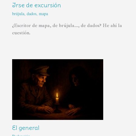
Irse de excursión
brújula
,
dados
,
mapa
¿Escritor de mapa, de brújula..., de dados? He ahí la
cuestión.
El general