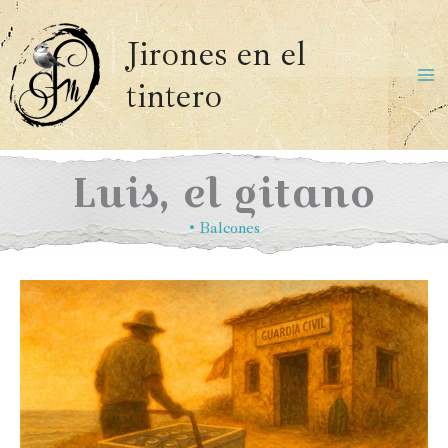
Ir
al
Jirones en el
contenido
tintero
Ma
Me
Luis, el gitano
•
Balcones