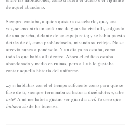
entre las habitaciones, como si fuera el dueño o el vigilante
de aquel abandono.
Siempre contaba, a quien quisiera escucharle, que, una
vez, se encontró un uniforme de guardia civil allí, colgando
de una percha, delante de un espejo roto; y se había puesto
detrás de él, como probándoselo, mirando su reflejo. No se
atrevió nunca a ponérselo. Y un día ya no estaba, como
todo lo que había allí dentro. Ahora el edificio estaba
abandonado y medio en ruinas, pero a Luis le gustaba
contar aquella historia del uniforme.
…y si hablabas con él el tiempo suficiente como para que se
fiase de ti, siempre terminaba su historia diciéndote: «¿sabe
usté
? A mí me habría gustao ser guardia
civí
. Yo creo que
hubiera sío
de los buenos».