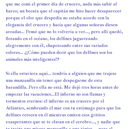
que me comí el primer día de crucero, nada más subir al
barco; un bocata que el capitán me hizo hacer desaparecer
porque el olor que despedía no estaba acorde con la
elegancia del crucero y hacía que algunas señoras diesen
arcadas… Pensé que no lo volvería a ver…, pero allí quedó,
flotando en el océano, los delfines jugueteando
alegremente con él, chapoteando entre sus variados
colores… ¿¡¡Cómo pueden decir que los delfines son los
animales más inteligentes!!?
Si ella estuviera aquí… tendría a alguien que me trajese
una manzanilla sin tener que despegarme de esta
barandilla. Pero ella no está. Me dejó tres horas antes de
empezar las vacaciones…El infierno no son llamas y
tormentos eternos: el infierno es un crucero por el
Atlántico, sembrando el mar con tu estómago para que los
delfines retocen en él mientras emiten esos grititos
exasperantes que se te clavan en el cerebro…, y nadie que
te traiga una mísera manzanilla o una tónica,… para al