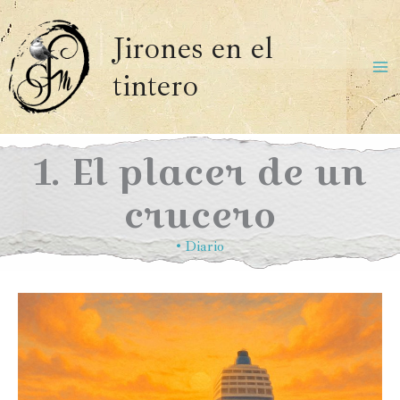
Ir
al
Jirones en el
contenido
tintero
Ma
Me
1. El placer de un
crucero
•
Diario