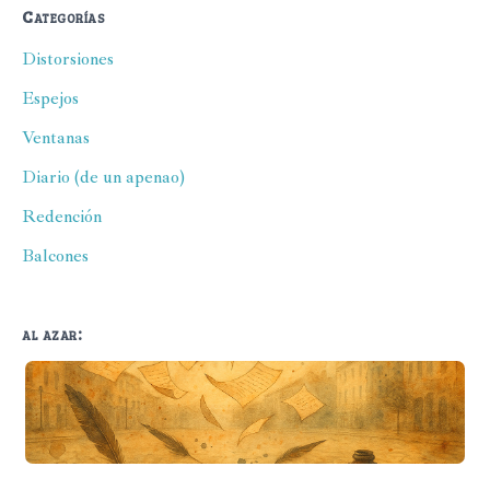
Categorías
Distorsiones
Espejos
Ventanas
Diario (de un apenao)
Redención
Balcones
al azar:
La historia del bolígrafo Agustín