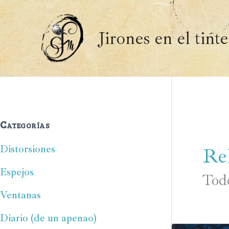
Ir
al
Jirones en el tint
contenido
Categorías
Distorsiones
Re
Espejos
Todo
Ventanas
Diario (de un apenao)