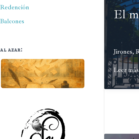
Redención
El m
Balcones
al azar:
Jirones
,
R
Caníbales
El
Leer más
ministro