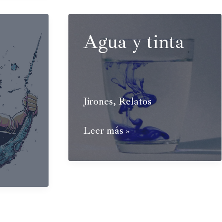
Agua y tinta
Jirones
,
Relatos
Agua
Leer más »
y
tinta