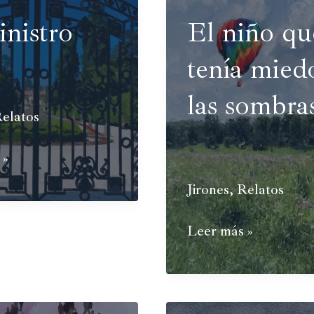
inistro
El niño qu
tenía mied
las sombra
elatos
 »
Jirones
,
Relatos
El
Leer más »
niño
que
le