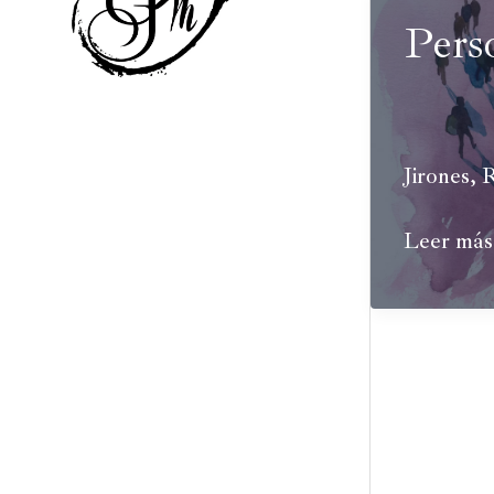
Pers
Jirones
,
R
Personaj
Leer más