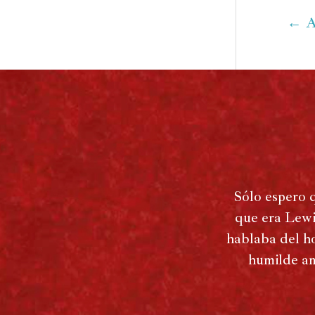
←
A
Sólo espero 
que era Lewi
hablaba del ho
humilde an