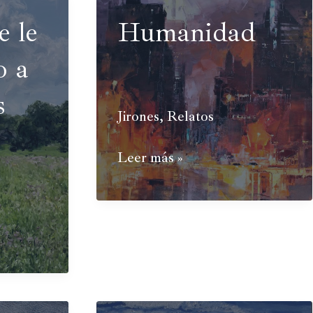
e le
Humanidad
o a
s
Jirones
,
Relatos
Humanidad
Leer más »