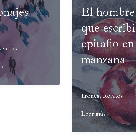
tenía
onajes
El hombre
miedo
a
que escribi
las
sombras
epitafio en
elatos
manzana
es
 »
Jirones
,
Relatos
El
Leer más »
hombre
que