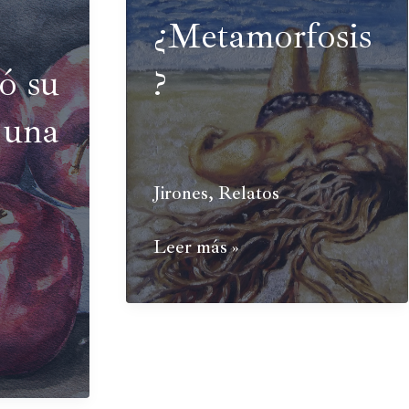
¿Metamorfosis
ó su
?
 una
Jirones
,
Relatos
¿Metamorfosis?
Leer más »