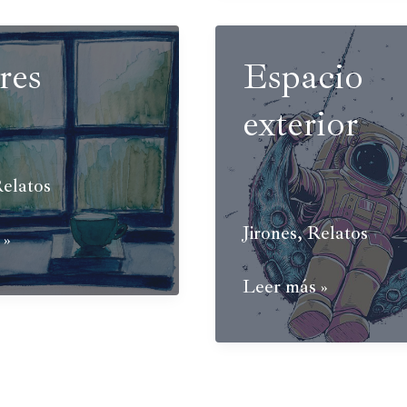
escribió
su
res
Espacio
epitafio
en
exterior
una
manzana
elatos
Jirones
,
Relatos
 »
Espacio
Leer más »
exterior