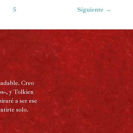
…
5
Siguiente
→
radable. Creo
s», y Tolkien
iraré a ser ese
tirte solo.